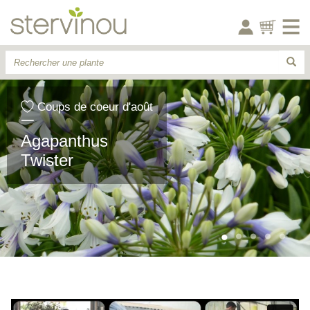
Coups de coeur d'août
Agapanthus
Twister