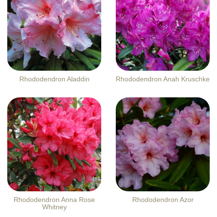
Rhododendron Aladdin
Rhododendron Anah Kruschke
Rhododendron Anna Rose
Rhododendron Azor
Whitney