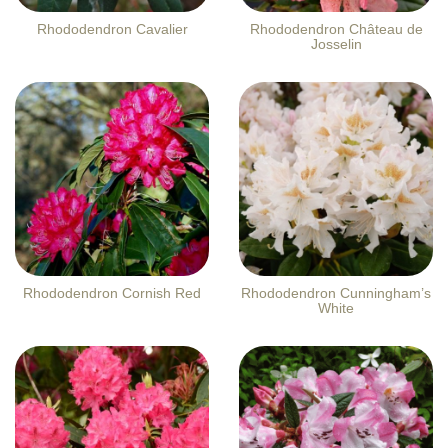
Rhododendron Cavalier
Rhododendron Château de
Josselin
Rhododendron Cornish Red
Rhododendron Cunningham’s
White