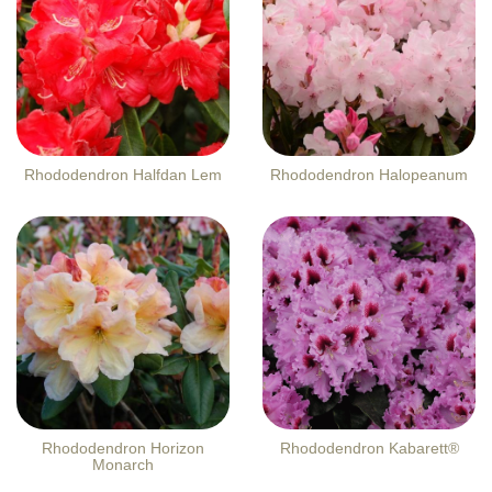
Rhododendron Halfdan Lem
Rhododendron Halopeanum
Rhododendron Horizon
Rhododendron Kabarett®
Monarch