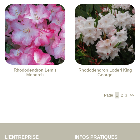
Rhododendron Lem’s
Rhododendron Loderi King
Monarch
George
Page
1
2
3
>>
L'ENTREPRISE
INFOS PRATIQUES