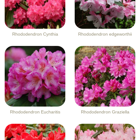
Rhododendron Cynthia
Rhododendron edgeworthii
Rhododendron Eucharitis
Rhododendron Graziella