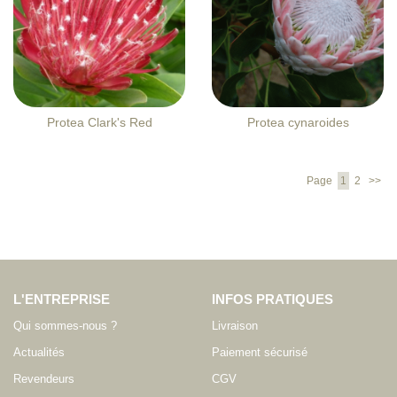
Protea Clark's Red
Protea cynaroides
Page
1
2
>>
L'ENTREPRISE
INFOS PRATIQUES
Qui sommes-nous ?
Livraison
Actualités
Paiement sécurisé
Revendeurs
CGV