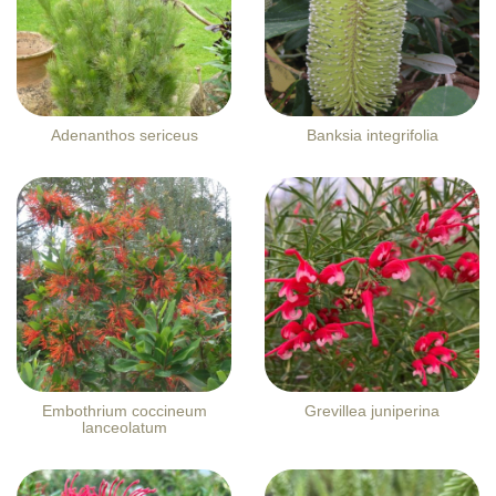
Adenanthos sericeus
Banksia integrifolia
Embothrium coccineum
Grevillea juniperina
lanceolatum