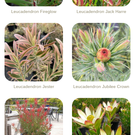
Leucadendron Fireglow
Leucadendron Jack Harre
Leucadendron Jester
Leucadendron Jubilee Crown