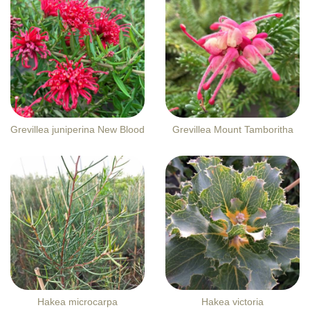
Grevillea juniperina New Blood
Grevillea Mount Tamboritha
Hakea microcarpa
Hakea victoria