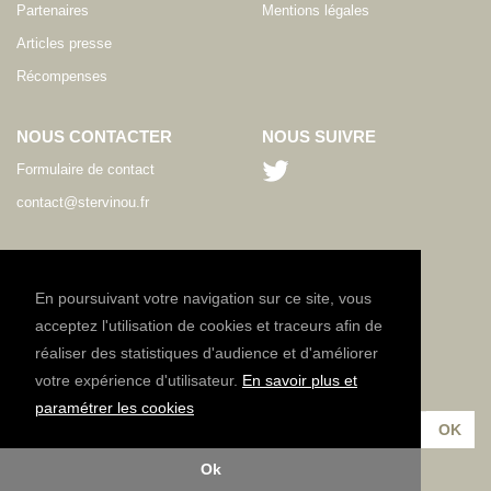
Partenaires
Mentions légales
Articles presse
Récompenses
NOUS CONTACTER
NOUS SUIVRE
Formulaire de contact
contact@stervinou.fr
LANGUE
FR
En poursuivant votre navigation sur ce site, vous
acceptez l'utilisation de cookies et traceurs afin de
réaliser des statistiques d'audience et d'améliorer
NEWSLETTER
votre expérience d'utilisateur.
En savoir plus et
Inscrivez-vous à notre lettre d'information :
paramétrer les cookies
Ok