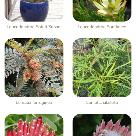
Leucadendron Safari Sunset
Leucadendron Sundance
Lomatia ferruginea
Lomatia silaifolia