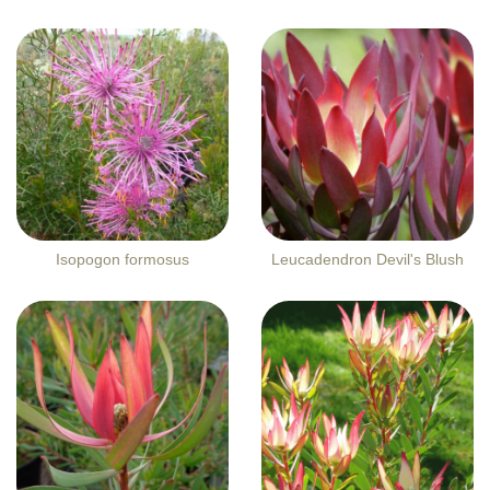
Isopogon formosus
Leucadendron Devil's Blush