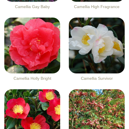
Camellia Gay Baby
Camellia High Fragrance
Camellia Holly Bright
Camellia Survivor