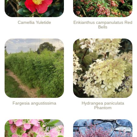
Camellia Yuletide
Enkianthus campanulatus Red
Bells
Fargesia angustissima
Hydrangea paniculata
Phantom