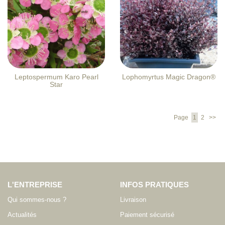
Leptospermum Karo Pearl
Lophomyrtus Magic Dragon®
Star
Page
1
2
>>
L'ENTREPRISE
INFOS PRATIQUES
Qui sommes-nous ?
Livraison
Actualités
Paiement sécurisé