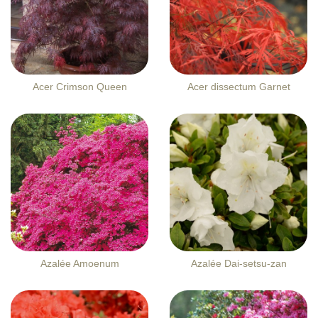
Acer Crimson Queen
Acer dissectum Garnet
Azalée Amoenum
Azalée Dai-setsu-zan