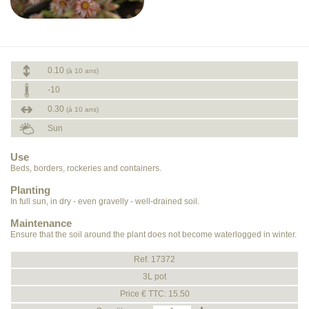
0.10
(à 10 ans)
-10
0.30
(à 10 ans)
Sun
Use
Beds, borders, rockeries and containers.
Planting
In full sun, in dry - even gravelly - well-drained soil.
Maintenance
Ensure that the soil around the plant does not become waterlogged in winter.
Ref. 17372
3L pot
Price € TTC: 15.50