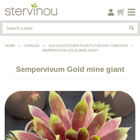
HOME
>
CATALOG
>
SUCCULENTS AND PLANTS FOR DRY GARDENS
>
SEMPERVIVUM GOLD MINE GIANT
Sempervivum Gold mine giant