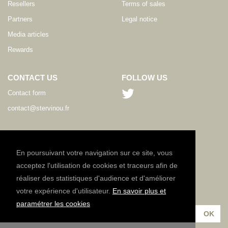
Resellers
Terms of sales
Partners
Legal notice
Media articles
Rewards
CONTACT US
FOLLOW US
Contact form
contact@stervinou.fr
LANGUAGE
EN
En poursuivant votre navigation sur ce site, vous
acceptez l'utilisation de cookies et traceurs afin de
réaliser des statistiques d'audience et d'améliorer
NEWSLETTER
votre expérience d'utilisateur.
En savoir plus et
Subscribe to our newsletter :
paramétrer les cookies