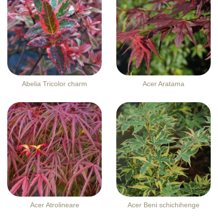
Abelia Tricolor charm
Acer Aratama
Acer Atrolineare
Acer Beni schichihenge