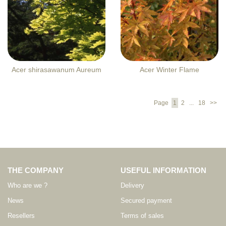
Acer shirasawanum Aureum
Acer Winter Flame
Page
1
2
...
18
>>
THE COMPANY
USEFUL INFORMATION
Who are we ?
Delivery
News
Secured payment
Resellers
Terms of sales