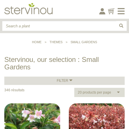
HOME
>
THEMES
>
SMALL GARDENS
Stervinou, our selection : Small
Gardens
FILTER
346 résultats
20 products per page