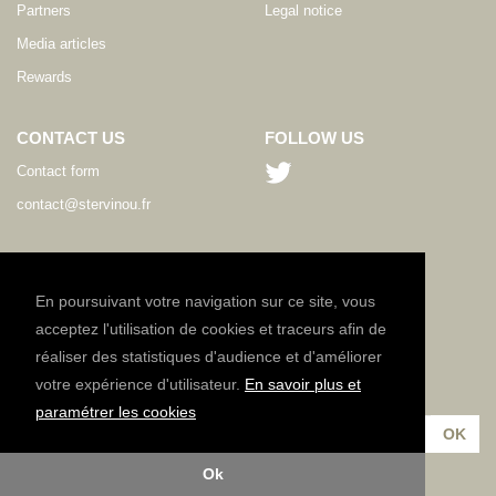
Partners
Legal notice
Media articles
Rewards
CONTACT US
FOLLOW US
Contact form
contact@stervinou.fr
LANGUAGE
EN
En poursuivant votre navigation sur ce site, vous
acceptez l'utilisation de cookies et traceurs afin de
réaliser des statistiques d'audience et d'améliorer
NEWSLETTER
votre expérience d'utilisateur.
En savoir plus et
Subscribe to our newsletter :
paramétrer les cookies
Ok