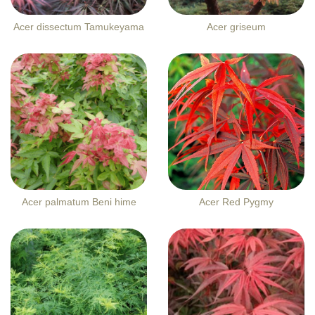
Acer dissectum Tamukeyama
Acer griseum
Acer palmatum Beni hime
Acer Red Pygmy