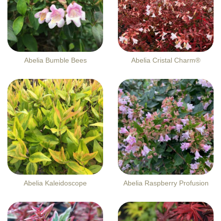
Abelia Bumble Bees
Abelia Cristal Charm®
Abelia Kaleidoscope
Abelia Raspberry Profusion