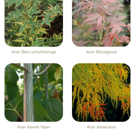
Acer Beni schichihenge
Acer Bloodgood
Acer davidii Viper
Acer dissectum