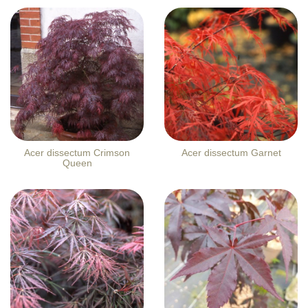
Acer dissectum Crimson
Acer dissectum Garnet
Queen