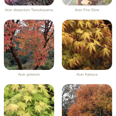
Acer dissectum Tamukeyama
Acer Fire Glow
Acer griseum
Acer Katsura