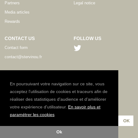
Partners
Legal notice
Media articles
Rewards
CONTACT US
FOLLOW US
Contact form
contact@stervinou.fr
LANGUAGE
EN
En poursuivant votre navigation sur ce site, vous
acceptez l'utilisation de cookies et traceurs afin de
réaliser des statistiques d'audience et d'améliorer
NEWSLETTER
votre expérience d'utilisateur.
En savoir plus et
Subscribe to our newsletter :
paramétrer les cookies
Ok