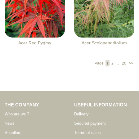
Acer Red Pygmy
Acer Scolopendrifolium
Page
1
2
...
20
>>
THE COMPANY
USEFUL INFORMATION
Who are we ?
Delivery
News
Secured payment
Resellers
Terms of sales