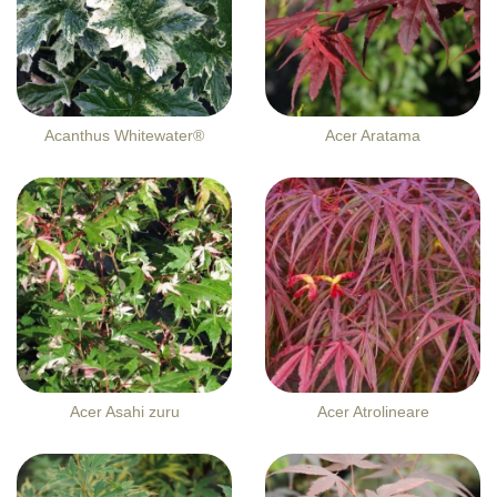
Acanthus Whitewater®
Acer Aratama
Acer Asahi zuru
Acer Atrolineare