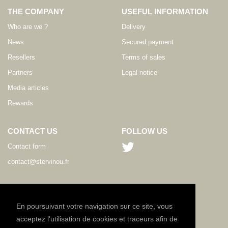
THE COMPANY
USEFUL INFORMATION
Who are we ?
Delivery
News
Secured payment
Resellers
Terms of sales
Partners
Legal notice
Media articles
Rewards
CONTACT US
FOLLOW US
Contact form
contact@stervinou.fr
LANGUAGE
EN
En poursuivant votre navigation sur ce site, vous
acceptez l'utilisation de cookies et traceurs afin de