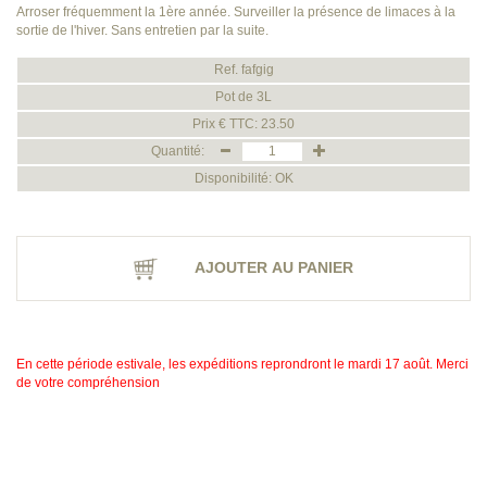
Arroser fréquemment la 1ère année. Surveiller la présence de limaces à la
sortie de l'hiver. Sans entretien par la suite.
Ref. fafgig
Pot de 3L
Prix € TTC: 23.50
Quantité:
Disponibilité: OK
AJOUTER AU PANIER
En cette période estivale, les expéditions reprondront le mardi 17 août. Merci
de votre compréhension