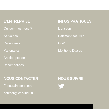
L'ENTREPRISE
INFOS PRATIQUES
Qui sommes-nous ?
Livraison
Actualités
Paiement sécurisé
Revendeurs
CGV
Partenaires
Mentions légales
Articles presse
Récompenses
NOUS CONTACTER
NOUS SUIVRE
Formulaire de contact
contact@stervinou.fr
LANGUE