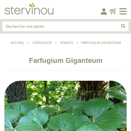
ACCUEIL
>
CATALOGUE
>
VIVACES
>
FARFUGIUM GIGANTEUM
Farfugium Giganteum