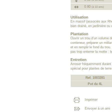
0.80
(à 10 ans)
Utilisation
En massif (associés aux Rho
bien drainé, en jardinière ou
Plantation
Ouvrir un trou d’un volume do
conteneur, préparer un méla
et en remplir le fond du trou.
pas trop enterrer la motte : 
Entretien
Arroser fréquemment durant l
spécial pour plantes de terr
Ref. 1003281
Pot de 4L
Imprimer
Envoyer à un ami