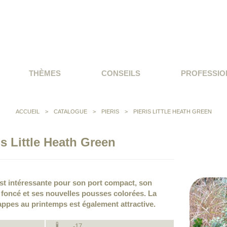
THÈMES
CONSEILS
PROFESSIO
ACCUEIL
>
CATALOGUE
>
PIERIS
>
PIERIS LITTLE HEATH GREEN
is Little Heath Green
 est intéressante pour son port compact, son
t foncé et ses nouvelles pousses colorées. La
appes au printemps est également attractive.
-17