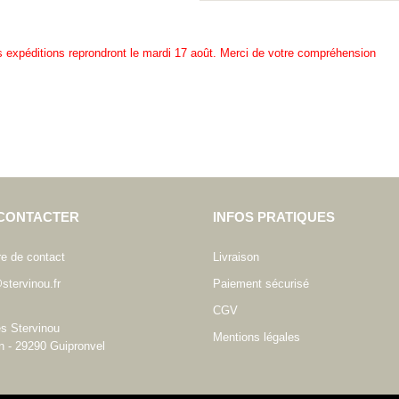
es expéditions reprondront le mardi 17 août. Merci de votre compréhension
CONTACTER
INFOS PRATIQUES
re de contact
Livraison
stervinou.fr
Paiement sécurisé
CGV
es Stervinou
Mentions légales
n - 29290 Guipronvel