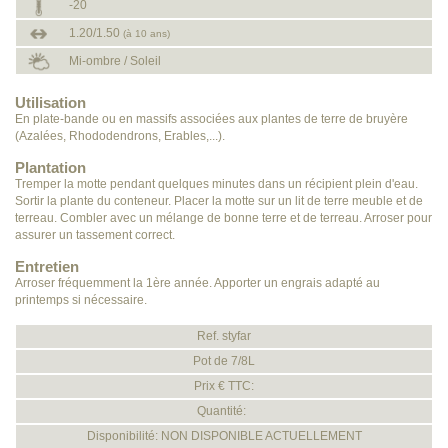
-20
1.20/1.50
(à 10 ans)
Mi-ombre / Soleil
Utilisation
En plate-bande ou en massifs associées aux plantes de terre de bruyère
(Azalées, Rhododendrons, Erables,...).
Plantation
Tremper la motte pendant quelques minutes dans un récipient plein d'eau.
Sortir la plante du conteneur. Placer la motte sur un lit de terre meuble et de
terreau. Combler avec un mélange de bonne terre et de terreau. Arroser pour
assurer un tassement correct.
Entretien
Arroser fréquemment la 1ère année. Apporter un engrais adapté au
printemps si nécessaire.
Ref. styfar
Pot de 7/8L
Prix € TTC:
Quantité:
Disponibilité: NON DISPONIBLE ACTUELLEMENT