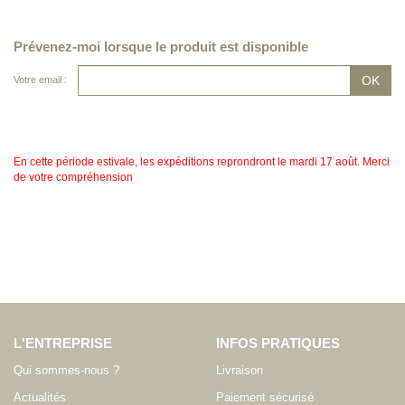
Prévenez-moi lorsque le produit est disponible
Votre email :
En cette période estivale, les expéditions reprondront le mardi 17 août. Merci
de votre compréhension
L'ENTREPRISE
INFOS PRATIQUES
Qui sommes-nous ?
Livraison
Actualités
Paiement sécurisé