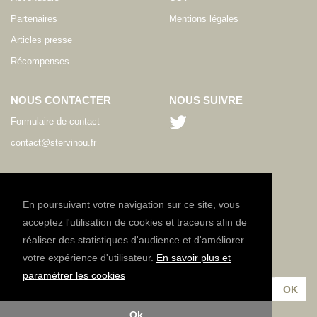
Partenaires
Mentions légales
Articles presse
Récompenses
NOUS CONTACTER
NOUS SUIVRE
Formulaire de contact
contact@stervinou.fr
LANGUE
FR
En poursuivant votre navigation sur ce site, vous
acceptez l'utilisation de cookies et traceurs afin de
réaliser des statistiques d'audience et d'améliorer
NEWSLETTER
votre expérience d'utilisateur.
En savoir plus et
Inscrivez-vous à notre lettre d'information :
paramétrer les cookies
Ok