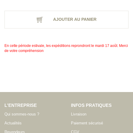
AJOUTER AU PANIER
En cette période estivale, les expéditions reprondront le mardi 17 août. Merci
de votre compréhension
L'ENTREPRISE
INFOS PRATIQUES
Qui sommes-nous ?
Livraison
Actualités
Paiement sécurisé
Revendeurs
CGV