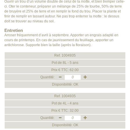
Ouvrir un trou d’un volume double de celui de la motte, et bien tremper celle-
ci. Oter le conteneur, préparer un mélange de 25% de tourbe, 50% de terre
de bruyère et 25% de terre et en remplir le fond du trou. Placer la plante et
finir de remplir en tassant autour. Ne pas trop enterrer la motte : le dessus
doit se trouver au niveau du sol.
Entretien
Arroser fréquemment d’avril à septembre. Apporter un engrais adapté en
cours de printemps. En cas de jaunissement du feuillage, apporter un
antichlorose. Supporte bien la taille (après la floraison).
Ref. 1004935
Pot de 8L - 5 ans
Prix € TTC: 62.00
Quantité:
Disponibilité: OK
Ref. 1004935
Pot de 4L - 4 ans
Prix € TTC: 32.00
Quantité:
Disponibilité: OK