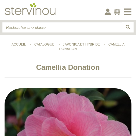
ACCUEIL
>
CATALOGUE
>
JAPONICA ET HYBRIDE
>
CAMELLIA
DONATION
Camellia Donation