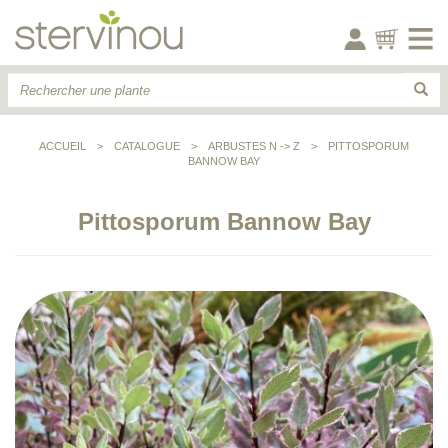
ACCUEIL
>
CATALOGUE
>
ARBUSTES N -> Z
>
PITTOSPORUM
BANNOW BAY
Pittosporum Bannow Bay