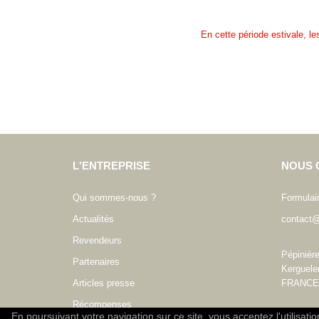
En cette période estivale, l
L'ENTREPRISE
NOUS 
Qui sommes-nous ?
Formulai
Actualités
contact@
Revendeurs
Pépinièr
Partenaires
Kerguele
Articles presse
FRANCE
Récompenses
En poursuivant votre navigation sur ce site, vous acceptez l'utilisati