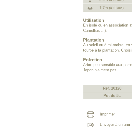
1.7m
(à 10 ans)
Utilisation
En isolé ou en association 
Caméllias ...).
Plantation
Au soleil ou à mi-ombre, en 
tourbe à la plantation. Choisi
Entretien
Arbre peu sensible aux parasi
Japon n’aiment pas.
Ref. 10128
Pot de 5L
Imprimer
Envoyer à un ami