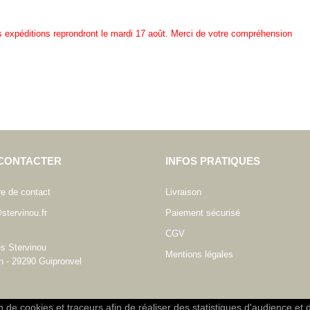
es expéditions reprondront le mardi 17 août. Merci de votre compréhension
CONTACTER
INFOS PRATIQUES
re de contact
Livraison
stervinou.fr
Paiement sécurisé
CGV
es Stervinou
Mentions légales
n - 29290 Guipronvel
on de cookies et traceurs afin de réaliser des statistiques d'audience et 