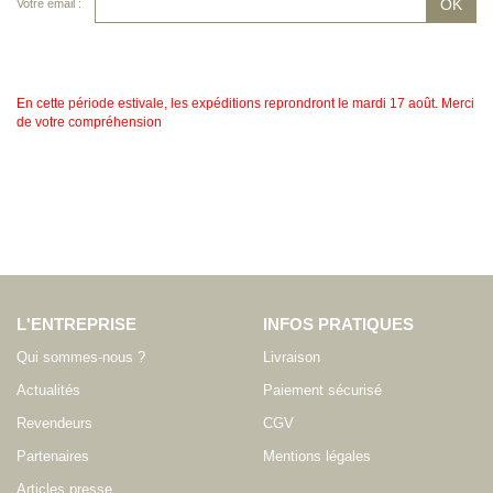
Votre email :
En cette période estivale, les expéditions reprondront le mardi 17 août. Merci
de votre compréhension
L'ENTREPRISE
INFOS PRATIQUES
Qui sommes-nous ?
Livraison
Actualités
Paiement sécurisé
Revendeurs
CGV
Partenaires
Mentions légales
Articles presse