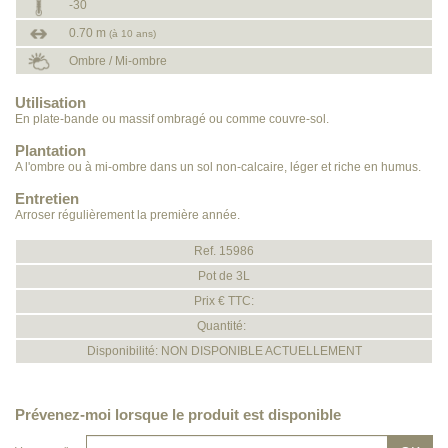
-30
0.70 m
(à 10 ans)
Ombre / Mi-ombre
Utilisation
En plate-bande ou massif ombragé ou comme couvre-sol.
Plantation
A l'ombre ou à mi-ombre dans un sol non-calcaire, léger et riche en humus.
Entretien
Arroser régulièrement la première année.
Ref. 15986
Pot de 3L
Prix € TTC:
Quantité:
Disponibilité: NON DISPONIBLE ACTUELLEMENT
Prévenez-moi lorsque le produit est disponible