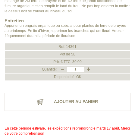
mélange de 2/3 terre de bruyère et de 1/3 terre de jardin additionnée de
fumure organique et en remplir le fond du trou. Ne pas trop enterrer la motte :
le dessus doit se trouver au niveau du sol.
Entretien
Apporter un engrais organique ou spécial pour plantes de terre de bruyère
au printemps. En fin d’hiver, supprimer les branches qui ont fleuri. Arroser
fréquemment durant la période de floraison.
Ref. 14361
Pot de 5L
Prix € TTC: 30.00
Quantité:
Disponibilité: OK
AJOUTER AU PANIER
En cette période estivale, les expéditions reprondront le mardi 17 août. Merci
de votre compréhension