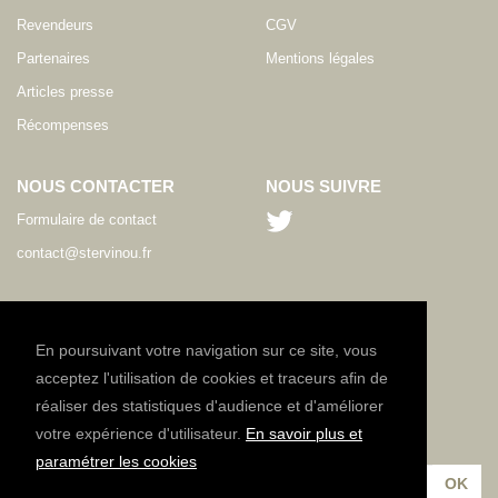
Revendeurs
CGV
Partenaires
Mentions légales
Articles presse
Récompenses
NOUS CONTACTER
NOUS SUIVRE
Formulaire de contact
contact@stervinou.fr
LANGUE
FR
En poursuivant votre navigation sur ce site, vous
acceptez l'utilisation de cookies et traceurs afin de
réaliser des statistiques d'audience et d'améliorer
NEWSLETTER
votre expérience d'utilisateur.
En savoir plus et
Inscrivez-vous à notre lettre d'information :
paramétrer les cookies