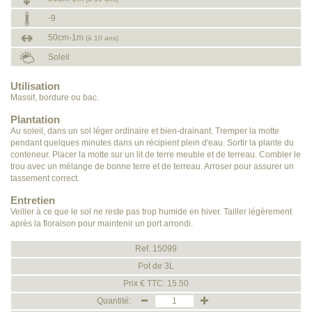
-9
50cm-1m
(à 10 ans)
Soleil
Utilisation
Massif, bordure ou bac.
Plantation
Au soleil, dans un sol léger ordinaire et bien-drainant. Tremper la motte
pendant quelques minutes dans un récipient plein d'eau. Sortir la plante du
conteneur. Placer la motte sur un lit de terre meuble et de terreau. Combler le
trou avec un mélange de bonne terre et de terreau. Arroser pour assurer un
tassement correct.
Entretien
Veiller à ce que le sol ne reste pas trop humide en hiver. Tailler légèrement
après la floraison pour maintenir un port arrondi.
Ref. 15099
Pot de 3L
Prix € TTC: 15.50
Quantité: