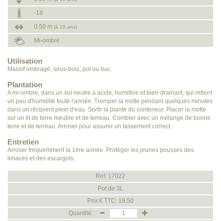
-18
0.50 m
(à 10 ans)
Mi-ombre
Utilisation
Massif ombragé, sous-bois, pot ou bac.
Plantation
A mi-ombre, dans un sol neutre à acide, humifère et bien-drainant, qui retient
un peu d'humidité toute l'année. Tremper la motte pendant quelques minutes
dans un récipient plein d'eau. Sortir la plante du conteneur. Placer la motte
sur un lit de terre meuble et de terreau. Combler avec un mélange de bonne
terre et de terreau. Arroser pour assurer un tassement correct.
Entretien
Arroser fréquemment la 1ère année. Protéger les jeunes pousses des
limaces et des escargots.
Ref. 17022
Pot de 3L
Prix € TTC: 19.50
Quantité: