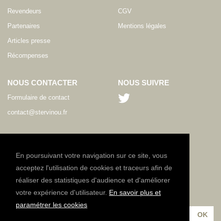
Revendeurs
CGV
Partenaires
Mentions légales
Articles presse
Récompenses
NOUS CONTACTER
NOUS SUIVRE
Formulaire de contact
contact@stervinou.fr
LANGUE
FR
En poursuivant votre navigation sur ce site, vous
acceptez l'utilisation de cookies et traceurs afin de
réaliser des statistiques d'audience et d'améliorer
NEWSLETTER
votre expérience d'utilisateur.
En savoir plus et
Inscrivez-vous à notre lettre d'information :
paramétrer les cookies