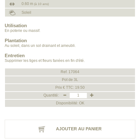
0.60 m
(à 10 ans)
Soleil
Utilisation
En poterie ou massif.
Plantation
Au soleil, dans un sol drainant et ameubli.
Entretien
Supprimer les tiges et fleurs fanées en fin d'été.
Ref. 17064
Pot de 3L
Prix € TTC: 19.50
Quantité:
Disponibilité: OK
AJOUTER AU PANIER