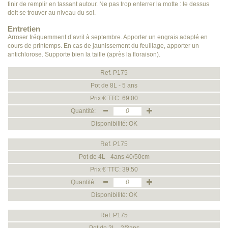
finir de remplir en tassant autour. Ne pas trop enterrer la motte : le dessus
doit se trouver au niveau du sol.
Entretien
Arroser fréquemment d’avril à septembre. Apporter un engrais adapté en
cours de printemps. En cas de jaunissement du feuillage, apporter un
antichlorose. Supporte bien la taille (après la floraison).
Ref. P175
Pot de 8L - 5 ans
Prix € TTC: 69.00
Quantité:
Disponibilité: OK
Ref. P175
Pot de 4L - 4ans 40/50cm
Prix € TTC: 39.50
Quantité:
Disponibilité: OK
Ref. P175