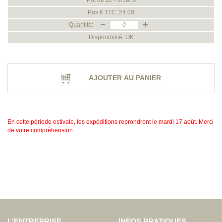
Pot de 2L - 2/3ans
Prix € TTC: 24.00
Quantité:
Disponibilité: OK
AJOUTER AU PANIER
En cette période estivale, les expéditions reprondront le mardi 17 août. Merci
de votre compréhension
L'ENTREPRISE
INFOS PRATIQUES