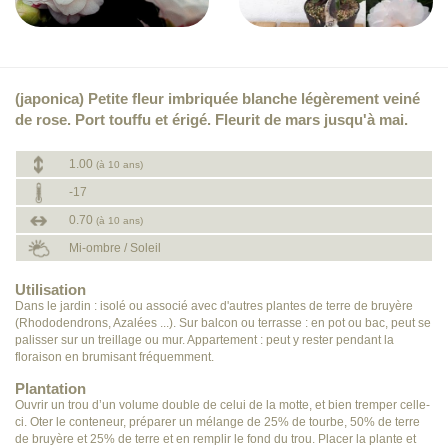
(japonica) Petite fleur imbriquée blanche légèrement veiné
de rose. Port touffu et érigé. Fleurit de mars jusqu'à mai.
1.00
(à 10 ans)
-17
0.70
(à 10 ans)
Mi-ombre / Soleil
Utilisation
Dans le jardin : isolé ou associé avec d'autres plantes de terre de bruyère
(Rhododendrons, Azalées ...). Sur balcon ou terrasse : en pot ou bac, peut se
palisser sur un treillage ou mur. Appartement : peut y rester pendant la
floraison en brumisant fréquemment.
Plantation
Ouvrir un trou d’un volume double de celui de la motte, et bien tremper celle-
ci. Oter le conteneur, préparer un mélange de 25% de tourbe, 50% de terre
de bruyère et 25% de terre et en remplir le fond du trou. Placer la plante et