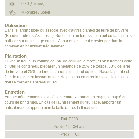
0.80
(à 10 ans)
Mi-ombre / Soleil
Utilisation
Dans le jardin : isolé ou associé avec d'autres plantes de terre de bruyère
(Rhododendrons, Azalées ...). Sur balcon ou terrasse : en pot ou bac, peut se
palisser sur un treillage ou mur. Appartement : peut y rester pendant la
floraison en brumisant fréquemment.
Plantation
Ouvrir un trou d’un volume double de celui de la motte, et bien tremper celle-
ci. Oter le conteneur, préparer un mélange de 25% de tourbe, 50% de terre
de bruyère et 25% de terre et en remplir le fond du trou. Placer la plante et
finir de remplir en tassant autour. Ne pas trop enterrer la motte : le dessus
doit se trouver au niveau du sol.
Entretien
Arroser fréquemment d’avril à septembre. Apporter un engrais adapté en
cours de printemps. En cas de jaunissement du feuillage, apporter un
antichlorose. Supporte bien la taille (après la floraison).
Ref. P203
Pot de 4L - 3/4 ans
Prix € TTC: