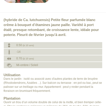
(hybride de Ca. lutchuensis) Petite fleur parfumée blanc
crème à bouquet d’étamines jaune paille. Variété à port
étalé, presque retombant, de croissance lente, idéale pour
poterie. Fleurit de février jusqu'à avril.
0.50
(à 10 ans)
-14
0.70
(à 10 ans)
Mi-ombre / Soleil
Utilisation
Dans le jardin : isolé ou associé avec d'autres plantes de terre de bruyère
(Rhododendrons, Azalées ...). Sur balcon ou terrasse : en pot ou bac, peut se
palisser sur un treillage ou mur. Appartement : peut y rester pendant la
floraison en brumisant fréquemment.
Plantation
Ouvrir un trou d’un volume double de celui de la motte, et bien tremper celle-