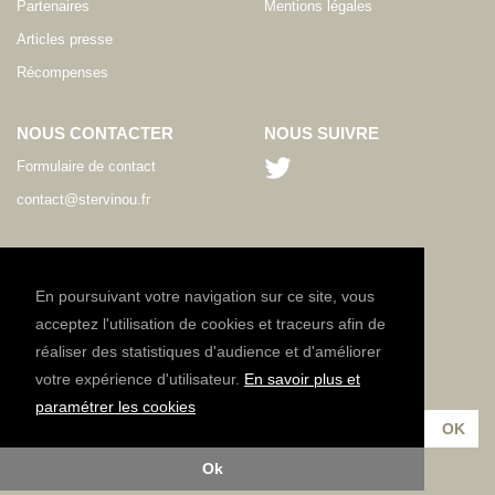
Partenaires
Mentions légales
Articles presse
Récompenses
NOUS CONTACTER
NOUS SUIVRE
Formulaire de contact
contact@stervinou.fr
LANGUE
FR
En poursuivant votre navigation sur ce site, vous
acceptez l'utilisation de cookies et traceurs afin de
réaliser des statistiques d'audience et d'améliorer
NEWSLETTER
votre expérience d'utilisateur.
En savoir plus et
Inscrivez-vous à notre lettre d'information :
paramétrer les cookies
Ok