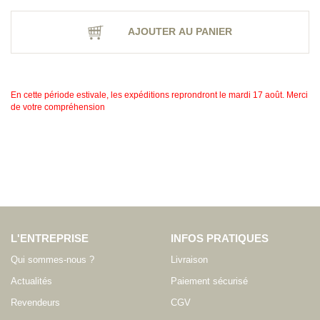
AJOUTER AU PANIER
En cette période estivale, les expéditions reprondront le mardi 17 août. Merci
de votre compréhension
L'ENTREPRISE
INFOS PRATIQUES
Qui sommes-nous ?
Livraison
Actualités
Paiement sécurisé
Revendeurs
CGV