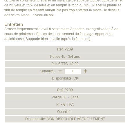
ci. Oter le conteneur, préparer un mélange de 25% de tourbe, 50% de terre
de bruyère et 25% de terre et en remplir le fond du trou. Placer la plante et
finir de remplir en tassant autour. Ne pas trop enterrer la motte : le dessus
doit se trouver au niveau du sol.
Entretien
Arroser fréquemment d’avril à septembre. Apporter un engrais adapté en
cours de printemps. En cas de jaunissement du feuillage, apporter un
antichlorose. Supporte bien la taille (après la floraison).
Ref. P209
Pot de 4L - 3/4 ans
Prix € TTC: 42.00
Quantité:
Disponibilité: OK
Ref. P209
Pot de 8L - 5 ans
Prix € TTC:
Quantité:
Disponibilité: NON DISPONIBLE ACTUELLEMENT