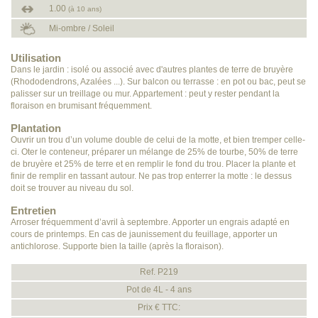
1.00
(à 10 ans)
Mi-ombre / Soleil
Utilisation
Dans le jardin : isolé ou associé avec d'autres plantes de terre de bruyère
(Rhododendrons, Azalées ...). Sur balcon ou terrasse : en pot ou bac, peut se
palisser sur un treillage ou mur. Appartement : peut y rester pendant la
floraison en brumisant fréquemment.
Plantation
Ouvrir un trou d’un volume double de celui de la motte, et bien tremper celle-
ci. Oter le conteneur, préparer un mélange de 25% de tourbe, 50% de terre
de bruyère et 25% de terre et en remplir le fond du trou. Placer la plante et
finir de remplir en tassant autour. Ne pas trop enterrer la motte : le dessus
doit se trouver au niveau du sol.
Entretien
Arroser fréquemment d’avril à septembre. Apporter un engrais adapté en
cours de printemps. En cas de jaunissement du feuillage, apporter un
antichlorose. Supporte bien la taille (après la floraison).
Ref. P219
Pot de 4L - 4 ans
Prix € TTC: