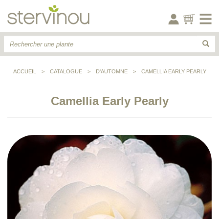
ACCUEIL
>
CATALOGUE
>
D'AUTOMNE
>
CAMELLIA EARLY PEARLY
Camellia Early Pearly