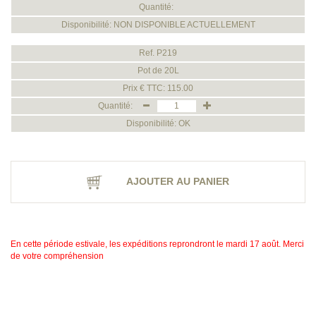
Quantité:
Disponibilité: NON DISPONIBLE ACTUELLEMENT
Ref. P219
Pot de 20L
Prix € TTC: 115.00
Quantité:
Disponibilité: OK
AJOUTER AU PANIER
En cette période estivale, les expéditions reprondront le mardi 17 août. Merci
de votre compréhension