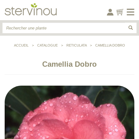
ACCUEIL
>
CATALOGUE
>
RETICULATA
>
CAMELLIA DOBRO
Camellia Dobro