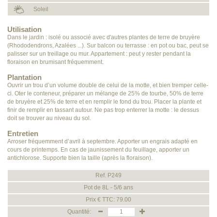
Soleil
Utilisation
Dans le jardin : isolé ou associé avec d'autres plantes de terre de bruyère
(Rhododendrons, Azalées ...). Sur balcon ou terrasse : en pot ou bac, peut se
palisser sur un treillage ou mur. Appartement : peut y rester pendant la
floraison en brumisant fréquemment.
Plantation
Ouvrir un trou d’un volume double de celui de la motte, et bien tremper celle-
ci. Oter le conteneur, préparer un mélange de 25% de tourbe, 50% de terre
de bruyère et 25% de terre et en remplir le fond du trou. Placer la plante et
finir de remplir en tassant autour. Ne pas trop enterrer la motte : le dessus
doit se trouver au niveau du sol.
Entretien
Arroser fréquemment d’avril à septembre. Apporter un engrais adapté en
cours de printemps. En cas de jaunissement du feuillage, apporter un
antichlorose. Supporte bien la taille (après la floraison).
Ref. P249
Pot de 8L - 5/6 ans
Prix € TTC: 79.00
Quantité: