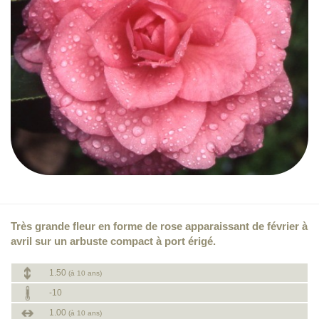
Très grande fleur en forme de rose apparaissant de février à
avril sur un arbuste compact à port érigé.
1.50
(à 10 ans)
-10
1.00
(à 10 ans)