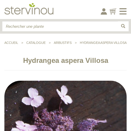
ACCUEIL
>
CATALOGUE
>
ARBUSTIFS
>
HYDRANGEA ASPERA VILLOSA
Hydrangea aspera Villosa