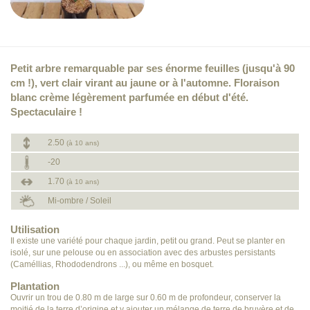
Petit arbre remarquable par ses énorme feuilles (jusqu'à 90
cm !), vert clair virant au jaune or à l'automne. Floraison
blanc crème légèrement parfumée en début d'été.
Spectaculaire !
2.50
(à 10 ans)
-20
1.70
(à 10 ans)
Mi-ombre / Soleil
Utilisation
Il existe une variété pour chaque jardin, petit ou grand. Peut se planter en
isolé, sur une pelouse ou en association avec des arbustes persistants
(Caméllias, Rhododendrons ...), ou même en bosquet.
Plantation
Ouvrir un trou de 0.80 m de large sur 0.60 m de profondeur, conserver la
moitié de la terre d’origine et y ajouter un mélange de terre de bruyère et de