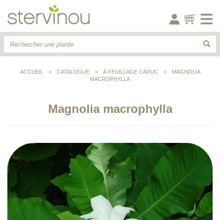
ACCUEIL
>
CATALOGUE
>
À FEUILLAGE CADUC
>
MAGNOLIA
MACROPHYLLA
Magnolia macrophylla