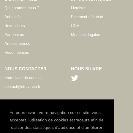
Qui sommes-nous ?
Livraison
Actualités
Paiement sécurisé
Revendeurs
CGV
Partenaires
Mentions légales
Articles presse
Récompenses
NOUS CONTACTER
NOUS SUIVRE
Formulaire de contact
contact@stervinou.fr
LANGUE
FR
En poursuivant votre navigation sur ce site, vous
acceptez l'utilisation de cookies et traceurs afin de
réaliser des statistiques d'audience et d'améliorer
NEWSLETTER