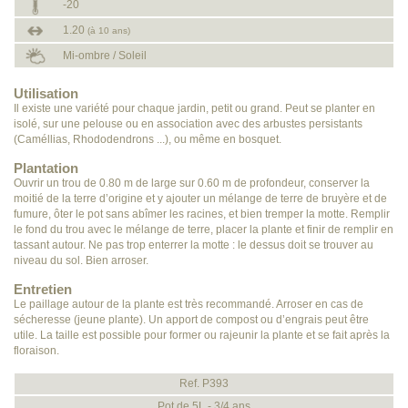
-20
1.20
(à 10 ans)
Mi-ombre / Soleil
Utilisation
Il existe une variété pour chaque jardin, petit ou grand. Peut se planter en
isolé, sur une pelouse ou en association avec des arbustes persistants
(Caméllias, Rhododendrons ...), ou même en bosquet.
Plantation
Ouvrir un trou de 0.80 m de large sur 0.60 m de profondeur, conserver la
moitié de la terre d’origine et y ajouter un mélange de terre de bruyère et de
fumure, ôter le pot sans abîmer les racines, et bien tremper la motte. Remplir
le fond du trou avec le mélange de terre, placer la plante et finir de remplir en
tassant autour. Ne pas trop enterrer la motte : le dessus doit se trouver au
niveau du sol. Bien arroser.
Entretien
Le paillage autour de la plante est très recommandé. Arroser en cas de
sécheresse (jeune plante). Un apport de compost ou d’engrais peut être
utile. La taille est possible pour former ou rajeunir la plante et se fait après la
floraison.
Ref. P393
Pot de 5L - 3/4 ans