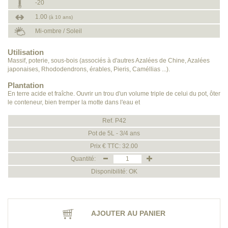
-20
1.00
(à 10 ans)
Mi-ombre / Soleil
Utilisation
Massif, poterie, sous-bois (associés à d'autres Azalées de Chine, Azalées
japonaises, Rhododendrons, érables, Pieris, Caméllias ...).
Plantation
En terre acide et fraîche. Ouvrir un trou d'un volume triple de celui du pot, ôter
le conteneur, bien tremper la motte dans l'eau et
Ref. P42
Pot de 5L - 3/4 ans
Prix € TTC: 32.00
Quantité:
Disponibilité: OK
AJOUTER AU PANIER