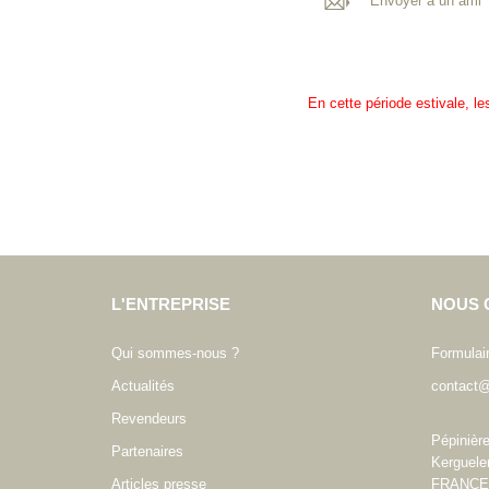
Envoyer à un ami
En cette période estivale, l
L'ENTREPRISE
NOUS 
Qui sommes-nous ?
Formulai
Actualités
contact@
Revendeurs
Pépinièr
Partenaires
Kerguele
Articles presse
FRANCE