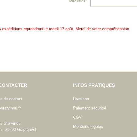
Votre email :
es expéditions reprondront le mardi 17 août. Merci de votre compréhension
CONTACTER
INFOS PRATIQUES
re de contact
Livraison
stervinou.fr
Paiement sécurisé
CGV
es Stervinou
Mentions légales
n - 29290 Guipronvel