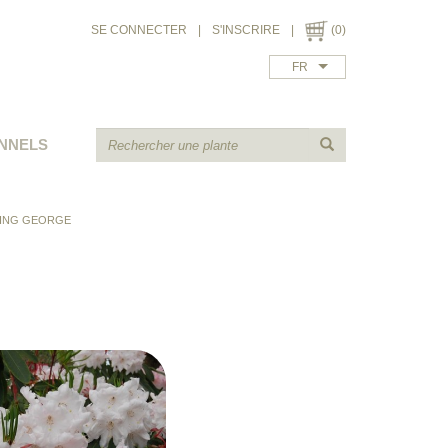
SE CONNECTER
|
S'INSCRIRE
|
(0)
FR
NNELS
ING GEORGE