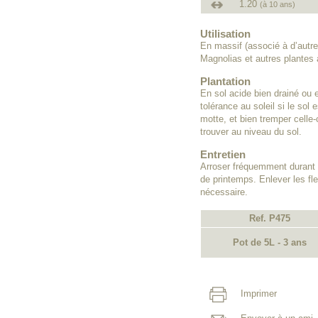
1.20
(à 10 ans)
Utilisation
En massif (associé à d’autr
Magnolias et autres plantes 
Plantation
En sol acide bien drainé ou 
tolérance au soleil si le sol 
motte, et bien tremper celle-
trouver au niveau du sol.
Entretien
Arroser fréquemment durant 
de printemps. Enlever les fleu
nécessaire.
Ref. P475
Pot de 5L - 3 ans
Imprimer