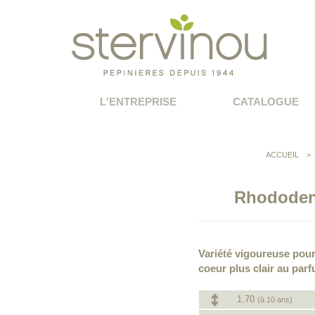
L'ENTREPRISE
CATALOGUE
ACCUEIL
>
Rhododen
Variété vigoureuse pour
coeur plus clair au parf
1.70
(à 10 ans)