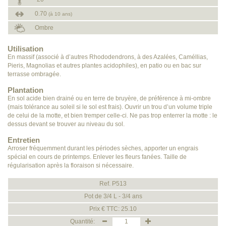
0.70
(à 10 ans)
Ombre
Utilisation
En massif (associé à d’autres Rhododendrons, à des Azalées, Caméllias,
Pieris, Magnolias et autres plantes acidophiles), en patio ou en bac sur
terrasse ombragée.
Plantation
En sol acide bien drainé ou en terre de bruyère, de préférence à mi-ombre
(mais tolérance au soleil si le sol est frais). Ouvrir un trou d’un volume triple
de celui de la motte, et bien tremper celle-ci. Ne pas trop enterrer la motte : le
dessus devant se trouver au niveau du sol.
Entretien
Arroser fréquemment durant les périodes sèches, apporter un engrais
spécial en cours de printemps. Enlever les fleurs fanées. Taille de
régularisation après la floraison si nécessaire.
Ref. P513
Pot de 3/4 L - 3/4 ans
Prix € TTC: 25.10
Quantité: