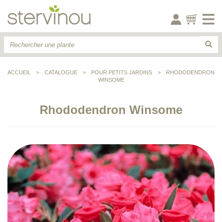
ACCUEIL
>
CATALOGUE
>
POUR PETITS JARDINS
>
RHODODENDRON
WINSOME
Rhododendron Winsome