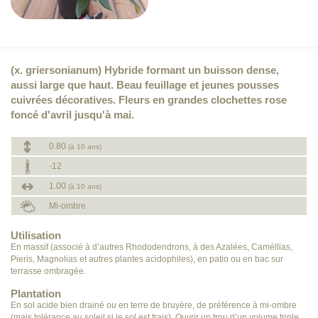
(x. griersonianum) Hybride formant un buisson dense,
aussi large que haut. Beau feuillage et jeunes pousses
cuivrées décoratives. Fleurs en grandes clochettes rose
foncé d'avril jusqu'à mai.
0.80
(à 10 ans)
-12
1.00
(à 10 ans)
Mi-ombre
Utilisation
En massif (associé à d’autres Rhododendrons, à des Azalées, Caméllias,
Pieris, Magnolias et autres plantes acidophiles), en patio ou en bac sur
terrasse ombragée.
Plantation
En sol acide bien drainé ou en terre de bruyère, de préférence à mi-ombre
(mais tolérance au soleil si le sol est frais). Ouvrir un trou d’un volume triple