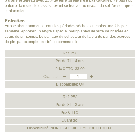
bruyère et terreau avec 25% de terre (si elle n’est pas calcaire). Ne pas trop
enterrer la motte, le dessus devant se trouver au niveau du sol. Aroser après
la plantation.
Entretien
Arrose abondamment durant les périodes sèches, au moins une fois par
semaine. Apporter un engrais spécial pour plantes de terre de bruyère en
cours de printemps. Le paillage du sol autour de la plante par des écorces
de pin, par exemple ; est très recommandé.
Ref. P58
Pot de 7L - 4 ans
Prix € TTC: 33.00
Quantité:
Disponibilité: OK
Ref. P58
Pot de 3L - 3 ans
Prix € TTC:
Quantité:
Disponibilité: NON DISPONIBLE ACTUELLEMENT