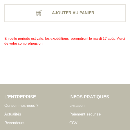
AJOUTER AU PANIER
En cette période estivale, les expéditions reprondront le mardi 17 août. Merci
de votre compréhension
L'ENTREPRISE
INFOS PRATIQUES
Qui sommes-nous ?
Livraison
Actualités
Paiement sécurisé
Revendeurs
CGV