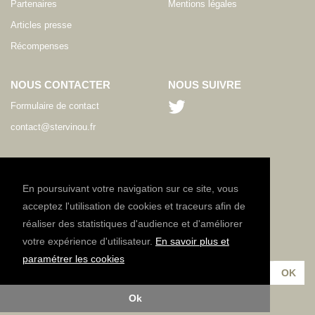
Partenaires
Mentions légales
Articles presse
Récompenses
NOUS CONTACTER
NOUS SUIVRE
Formulaire de contact
contact@stervinou.fr
LANGUE
FR
En poursuivant votre navigation sur ce site, vous
acceptez l'utilisation de cookies et traceurs afin de
réaliser des statistiques d'audience et d'améliorer
NEWSLETTER
votre expérience d'utilisateur.
En savoir plus et
Inscrivez-vous à notre lettre d'information :
paramétrer les cookies
Ok