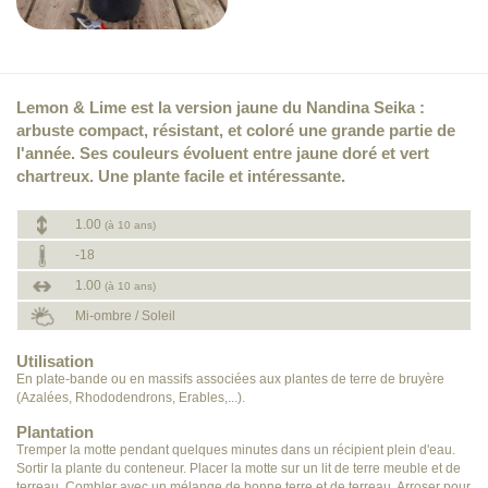
Lemon & Lime est la version jaune du Nandina Seika :
arbuste compact, résistant, et coloré une grande partie de
l'année. Ses couleurs évoluent entre jaune doré et vert
chartreux. Une plante facile et intéressante.
1.00
(à 10 ans)
-18
1.00
(à 10 ans)
Mi-ombre / Soleil
Utilisation
En plate-bande ou en massifs associées aux plantes de terre de bruyère
(Azalées, Rhododendrons, Erables,...).
Plantation
Tremper la motte pendant quelques minutes dans un récipient plein d'eau.
Sortir la plante du conteneur. Placer la motte sur un lit de terre meuble et de
terreau. Combler avec un mélange de bonne terre et de terreau. Arroser pour