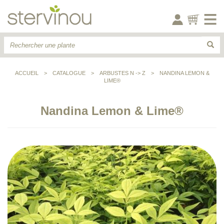
ACCUEIL
>
CATALOGUE
>
ARBUSTES N -> Z
>
NANDINA LEMON &
LIME®
Nandina Lemon & Lime®