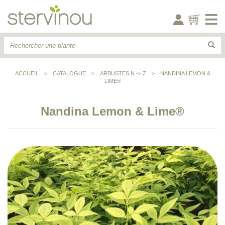
ACCUEIL
>
CATALOGUE
>
ARBUSTES N -> Z
>
NANDINA LEMON &
LIME®
Nandina Lemon & Lime®