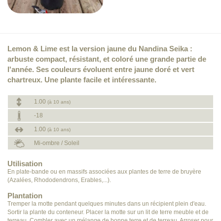
Lemon & Lime est la version jaune du Nandina Seika :
arbuste compact, résistant, et coloré une grande partie de
l'année. Ses couleurs évoluent entre jaune doré et vert
chartreux. Une plante facile et intéressante.
1.00
(à 10 ans)
-18
1.00
(à 10 ans)
Mi-ombre / Soleil
Utilisation
En plate-bande ou en massifs associées aux plantes de terre de bruyère
(Azalées, Rhododendrons, Erables,...).
Plantation
Tremper la motte pendant quelques minutes dans un récipient plein d'eau.
Sortir la plante du conteneur. Placer la motte sur un lit de terre meuble et de
terreau. Combler avec un mélange de bonne terre et de terreau. Arroser pour