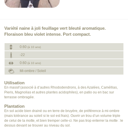
Variété naine à joli feuillage vert bleuté aromatique.
Floraison bleu violet intense. Port compact.
0.60
(à 10 ans)
-22
0.60
(à 10 ans)
Mi-ombre / Soleil
Utilisation
En massif (associé à d’autres Rhododendrons, à des Azalées, Caméllias,
Pieris, Magnolias et autres plantes acidophiles), en patio ou en bac sur
terrasse ombragée.
Plantation
En sol acide bien drainé ou en terre de bruyère, de préférence à mi-ombre
(mais tolérance au soleil si le sol est frais). Ouvrir un trou d’un volume triple
de celui de la motte, et bien tremper celle-ci. Ne pas trop enterrer la motte : le
dessus devant se trouver au niveau du sol.