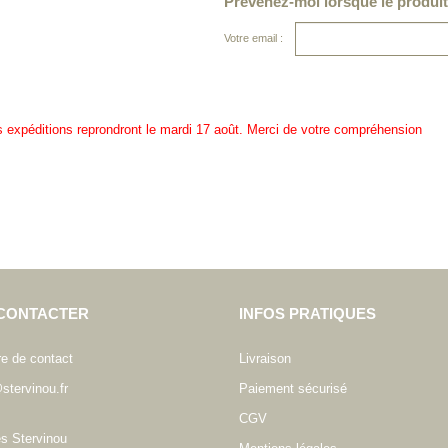
Prévenez-moi lorsque le produit
Votre email :
es expéditions reprondront le mardi 17 août. Merci de votre compréhension
CONTACTER
INFOS PRATIQUES
re de contact
Livraison
stervinou.fr
Paiement sécurisé
CGV
es Stervinou