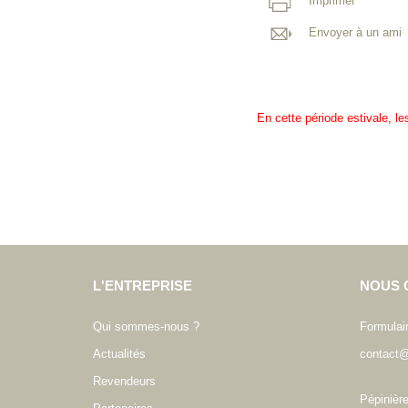
Imprimer
Envoyer à un ami
En cette période estivale, l
L'ENTREPRISE
NOUS 
Qui sommes-nous ?
Formulai
Actualités
contact@
Revendeurs
Pépinièr