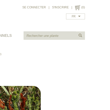
SE CONNECTER
|
S'INSCRIRE
|
(0)
FR
NNELS
)