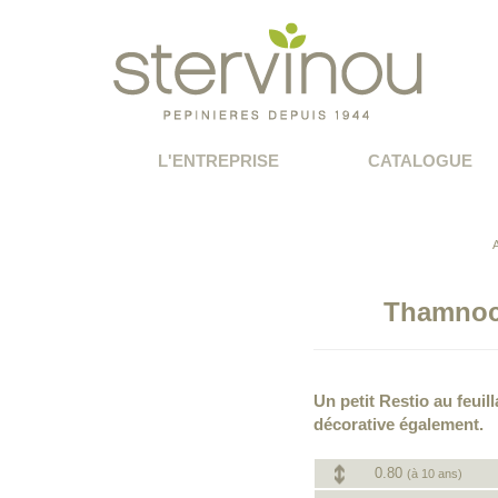
L'ENTREPRISE
CATALOGUE
Thamnoch
Un petit Restio au feuill
décorative également.
0.80
(à 10 ans)