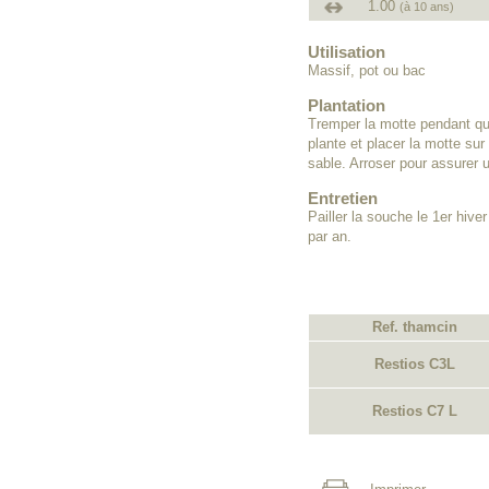
1.00
(à 10 ans)
Utilisation
Massif, pot ou bac
Plantation
Tremper la motte pendant que
plante et placer la motte sur
sable. Arroser pour assurer 
Entretien
Pailler la souche le 1er hiver
par an.
Ref. thamcin
Restios C3L
Restios C7 L