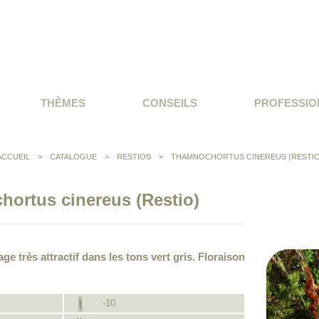
THÈMES
CONSEILS
PROFESSIO
ACCUEIL
>
CATALOGUE
>
RESTIOS
>
THAMNOCHORTUS CINEREUS (RESTIO
ortus cinereus (Restio)
age très attractif dans les tons vert gris. Floraison
-10