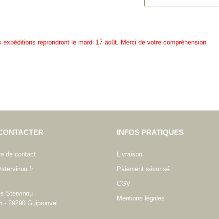
es expéditions reprondront le mardi 17 août. Merci de votre compréhension
CONTACTER
INFOS PRATIQUES
re de contact
Livraison
stervinou.fr
Paiement sécurisé
CGV
es Stervinou
Mentions légales
n - 29290 Guipronvel