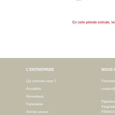
En cette période estivale, l
L'ENTREPRISE
NOUS 
Qui sommes-nous ?
Formulai
Actualités
contact@
Revendeurs
Pépinièr
Partenaires
Kerguele
Articles presse
FRANCE