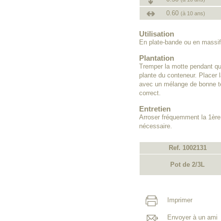
0.60
(à 10 ans)
Utilisation
En plate-bande ou en massifs
Plantation
Tremper la motte pendant que
plante du conteneur. Placer l
avec un mélange de bonne te
correct.
Entretien
Arroser fréquemment la 1ère
nécessaire.
Ref. 1002131
Pot de 2/3L
Imprimer
Envoyer à un ami