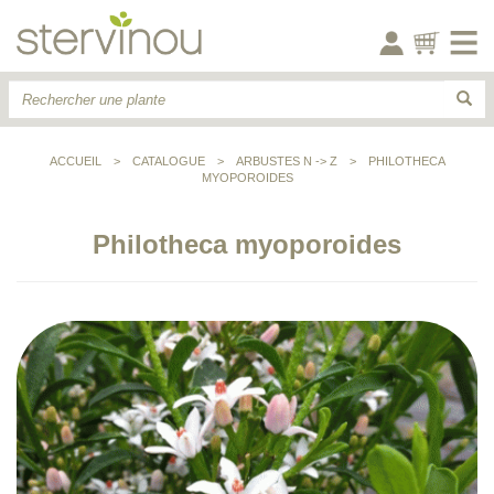
ACCUEIL
>
CATALOGUE
>
ARBUSTES N -> Z
>
PHILOTHECA
MYOPOROIDES
Philotheca myoporoides