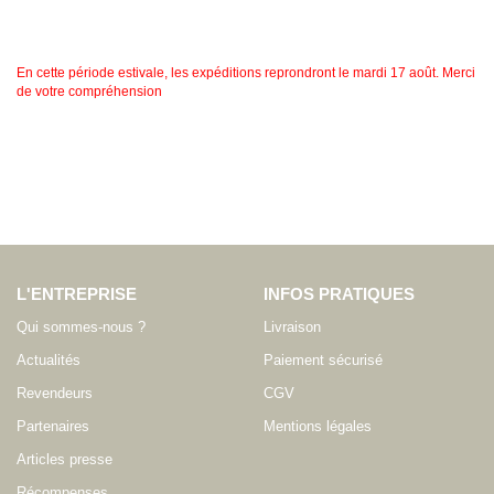
En cette période estivale, les expéditions reprondront le mardi 17 août. Merci
de votre compréhension
L'ENTREPRISE
INFOS PRATIQUES
Qui sommes-nous ?
Livraison
Actualités
Paiement sécurisé
Revendeurs
CGV
Partenaires
Mentions légales
Articles presse
Récompenses