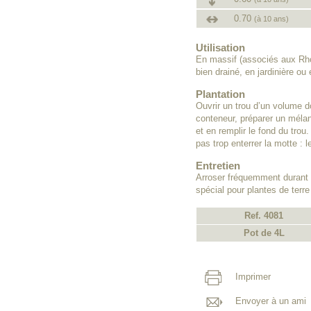
0.70
(à 10 ans)
Utilisation
En massif (associés aux Rho
bien drainé, en jardinière ou
Plantation
Ouvrir un trou d’un volume do
conteneur, préparer un méla
et en remplir le fond du trou.
pas trop enterrer la motte : 
Entretien
Arroser fréquemment durant l
spécial pour plantes de terr
Ref. 4081
Pot de 4L
Imprimer
Envoyer à un ami