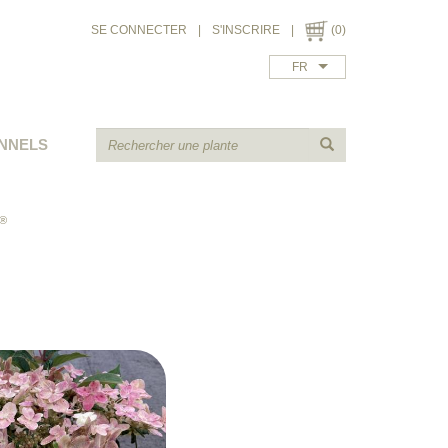
SE CONNECTER
|
S'INSCRIRE
|
(0)
FR
NNELS
®