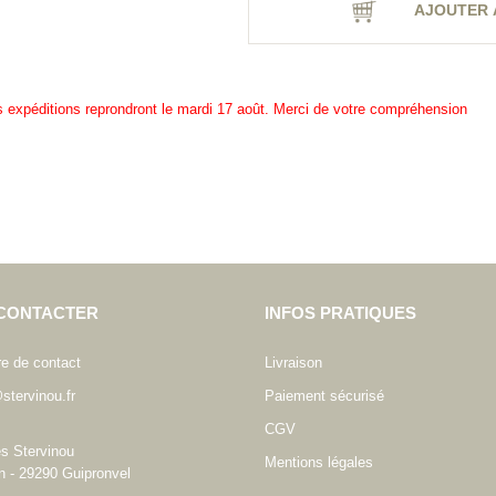
AJOUTER 
es expéditions reprondront le mardi 17 août. Merci de votre compréhension
CONTACTER
INFOS PRATIQUES
re de contact
Livraison
stervinou.fr
Paiement sécurisé
CGV
es Stervinou
Mentions légales
n - 29290 Guipronvel