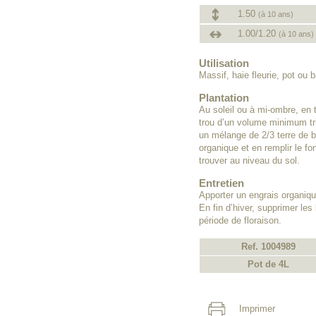
1.50
(à 10 ans)
1.00/1.20
(à 10 ans)
Utilisation
Massif, haie fleurie, pot ou 
Plantation
Au soleil ou à mi-ombre, en t
trou d’un volume minimum trip
un mélange de 2/3 terre de b
organique et en remplir le fo
trouver au niveau du sol.
Entretien
Apporter un engrais organiqu
En fin d’hiver, supprimer les
période de floraison.
Ref. 1004989
Pot de 4L
Imprimer