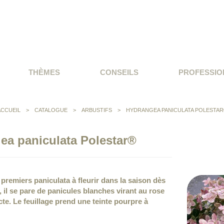
THÈMES
CONSEILS
PROFESSIO
ACCUEIL
>
CATALOGUE
>
ARBUSTIFS
>
HYDRANGEA PANICULATA POLESTAR
ea paniculata Polestar®
 premiers paniculata à fleurir dans la saison dès
t, il se pare de panicules blanches virant au rose
cte. Le feuillage prend une teinte pourpre à