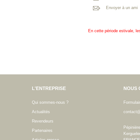
Envoyer à un ami
En cette période estivale, l
L'ENTREPRISE
NOUS 
Qui sommes-nous ?
Formulai
Actualités
contact@
Revendeurs
Pépinièr
Partenaires
Kerguele
Articles presse
FRANCE