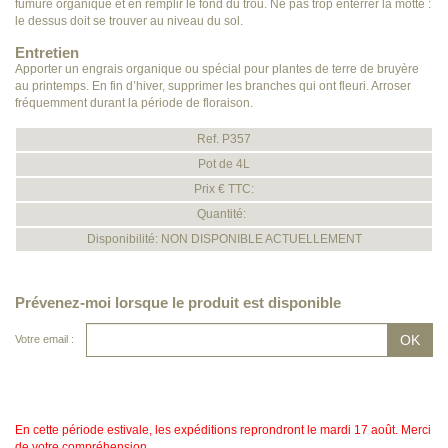
fumure organique et en remplir le fond du trou. Ne pas trop enterrer la motte :
le dessus doit se trouver au niveau du sol.
Entretien
Apporter un engrais organique ou spécial pour plantes de terre de bruyère
au printemps. En fin d’hiver, supprimer les branches qui ont fleuri. Arroser
fréquemment durant la période de floraison.
Ref. P357
Pot de 4L
Prix € TTC:
Quantité:
Disponibilité: NON DISPONIBLE ACTUELLEMENT
Prévenez-moi lorsque le produit est disponible
Votre email :
En cette période estivale, les expéditions reprondront le mardi 17 août. Merci
de votre compréhension