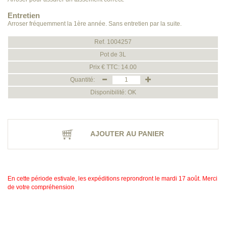
Entretien
Arroser fréquemment la 1ère année. Sans entretien par la suite.
Ref. 1004257
Pot de 3L
Prix € TTC: 14.00
Quantité:
Disponibilité: OK
AJOUTER AU PANIER
En cette période estivale, les expéditions reprondront le mardi 17 août. Merci
de votre compréhension