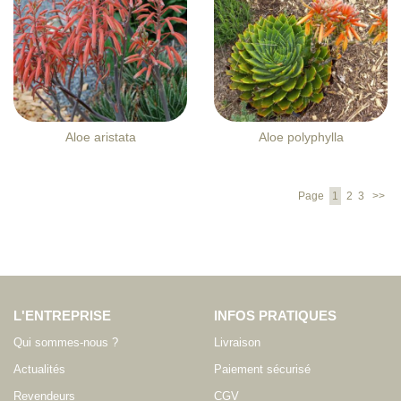
Aloe aristata
Aloe polyphylla
Page
1
2
3
>>
L'ENTREPRISE
INFOS PRATIQUES
Qui sommes-nous ?
Livraison
Actualités
Paiement sécurisé
Revendeurs
CGV