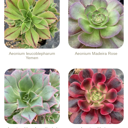
Aeonium leucoblepharum
Aeonium Madeira Rose
Yemen