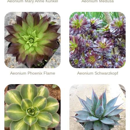
Aeonium Mary Anne Kunkel
Aeonium Medusa
Aeonium Phoenix Flame
Aeonium Schwarzkopf