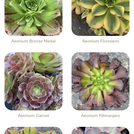
Aeonium Bronze Medal
Aeonium Floresens
Aeonium Garnet
Aeonium Kilimanjaro