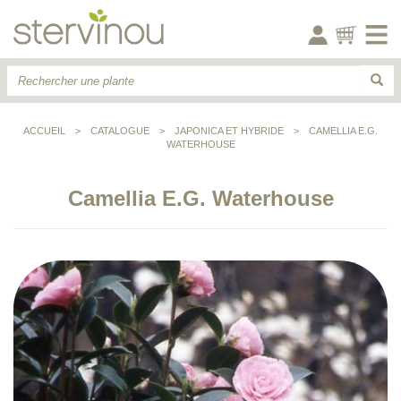
ACCUEIL
>
CATALOGUE
>
JAPONICA ET HYBRIDE
>
CAMELLIA E.G.
WATERHOUSE
Camellia E.G. Waterhouse