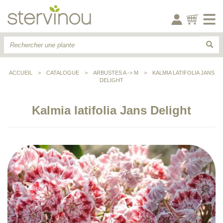
ACCUEIL
>
CATALOGUE
>
ARBUSTES A -> M
>
KALMIA LATIFOLIA JANS
DELIGHT
Kalmia latifolia Jans Delight