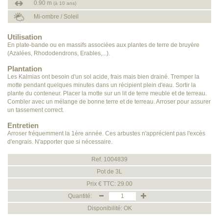
0.90 m
(à 10 ans)
Mi-ombre / Soleil
Utilisation
En plate-bande ou en massifs associées aux plantes de terre de bruyère
(Azalées, Rhododendrons, Erables,...).
Plantation
Les Kalmias ont besoin d'un sol acide, frais mais bien drainé. Tremper la
motte pendant quelques minutes dans un récipient plein d'eau. Sortir la
plante du conteneur. Placer la motte sur un lit de terre meuble et de terreau.
Combler avec un mélange de bonne terre et de terreau. Arroser pour assurer
un tassement correct.
Entretien
Arroser fréquemment la 1ère année. Ces arbustes n'apprécient pas l'excès
d'engrais. N'apporter que si nécessaire.
Ref. 1004839
Pot de 3L
Prix € TTC: 29.00
Quantité:
Disponibilité: OK