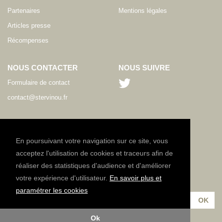
Partenaires
Mentions légales
Articles presse
Récompenses
NOUS CONTACTER
NOUS SUIVRE
Formulaire de contact
contact@stervinou.fr
LANGUE
FR
En poursuivant votre navigation sur ce site, vous
acceptez l'utilisation de cookies et traceurs afin de
réaliser des statistiques d'audience et d'améliorer
NEWSLETTER
votre expérience d'utilisateur.
En savoir plus et
Inscrivez-vous à notre lettre d'information :
paramétrer les cookies
Ok