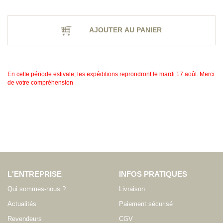
AJOUTER AU PANIER
En cette période estivale, les expéditions reprondront le mardi 17 août. Merci
de votre compréhension
L'ENTREPRISE
INFOS PRATIQUES
Qui sommes-nous ?
Livraison
Actualités
Paiement sécurisé
Revendeurs
CGV