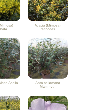
(Mimosa)
Acacia (Mimosa)
lbata
retinodes
wiana Apollo
Acca sellowiana
Mammoth