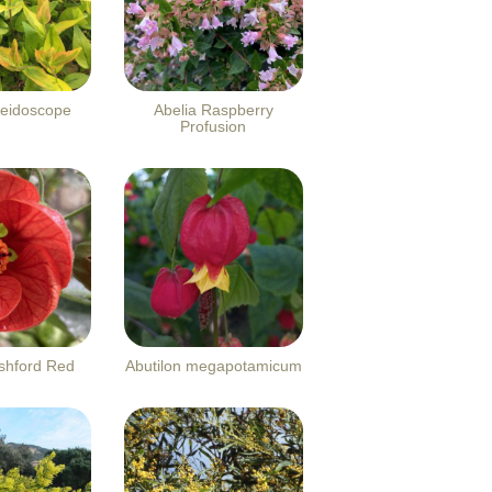
leidoscope
Abelia Raspberry
Profusion
Ashford Red
Abutilon megapotamicum