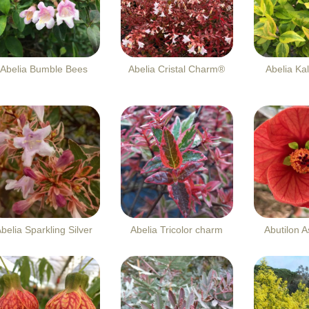
Abelia Bumble Bees
Abelia Cristal Charm®
Abelia Ka
belia Sparkling Silver
Abelia Tricolor charm
Abutilon 