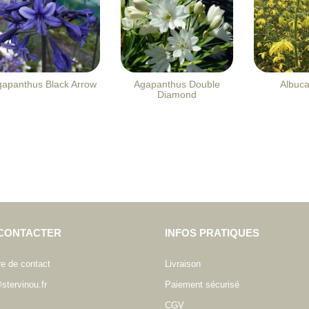
gapanthus Black Arrow
Agapanthus Double
Albuca
Diamond
CONTACTER
INFOS PRATIQUES
re de contact
Livraison
stervinou.fr
Paiement sécurisé
CGV