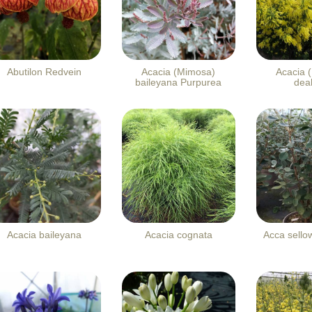
Abutilon Redvein
Acacia (Mimosa)
Acacia 
baileyana Purpurea
dea
Acacia baileyana
Acacia cognata
Acca sello