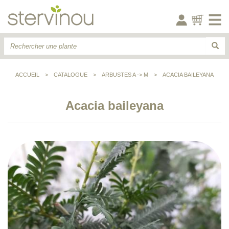
ACCUEIL
>
CATALOGUE
>
ARBUSTES A -> M
>
ACACIA BAILEYANA
Acacia baileyana