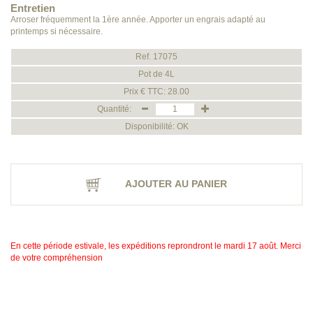
Entretien
Arroser fréquemment la 1ère année. Apporter un engrais adapté au
printemps si nécessaire.
Ref. 17075
Pot de 4L
Prix € TTC: 28.00
Quantité:
Disponibilité: OK
AJOUTER AU PANIER
En cette période estivale, les expéditions reprondront le mardi 17 août. Merci
de votre compréhension