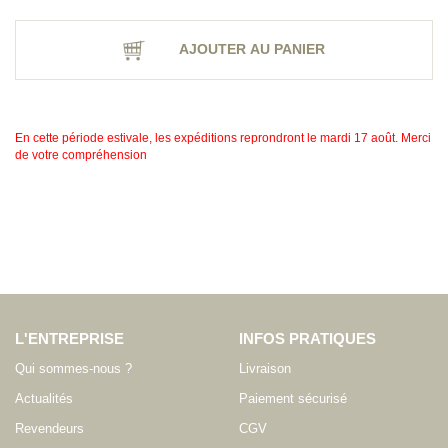
AJOUTER AU PANIER
En cette période estivale, les expéditions reprondront le mardi 17 août. Merci
de votre compréhension
L'ENTREPRISE
INFOS PRATIQUES
Qui sommes-nous ?
Livraison
Actualités
Paiement sécurisé
Revendeurs
CGV