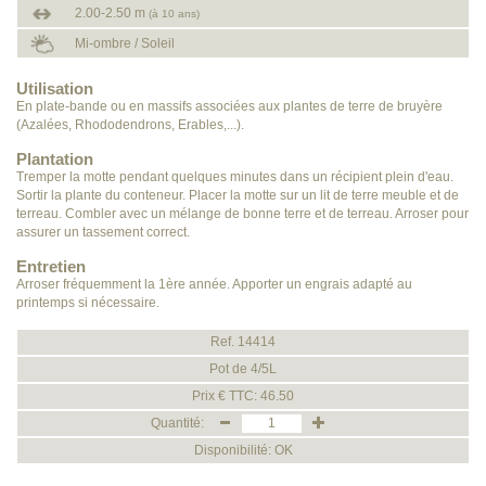
2.00-2.50 m
(à 10 ans)
Mi-ombre / Soleil
Utilisation
En plate-bande ou en massifs associées aux plantes de terre de bruyère
(Azalées, Rhododendrons, Erables,...).
Plantation
Tremper la motte pendant quelques minutes dans un récipient plein d'eau.
Sortir la plante du conteneur. Placer la motte sur un lit de terre meuble et de
terreau. Combler avec un mélange de bonne terre et de terreau. Arroser pour
assurer un tassement correct.
Entretien
Arroser fréquemment la 1ère année. Apporter un engrais adapté au
printemps si nécessaire.
Ref. 14414
Pot de 4/5L
Prix € TTC: 46.50
Quantité:
Disponibilité: OK