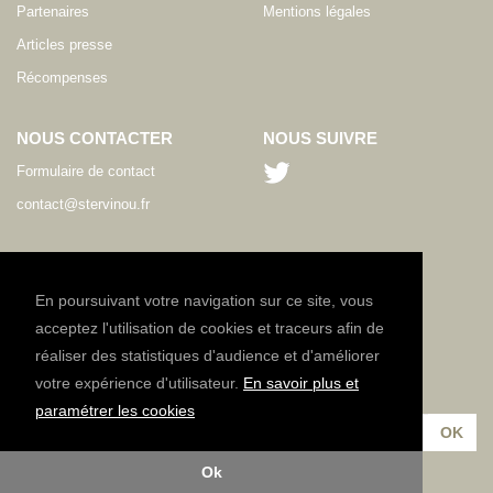
Partenaires
Mentions légales
Articles presse
Récompenses
NOUS CONTACTER
NOUS SUIVRE
Formulaire de contact
contact@stervinou.fr
LANGUE
FR
En poursuivant votre navigation sur ce site, vous
acceptez l'utilisation de cookies et traceurs afin de
réaliser des statistiques d'audience et d'améliorer
NEWSLETTER
votre expérience d'utilisateur.
En savoir plus et
Inscrivez-vous à notre lettre d'information :
paramétrer les cookies
Ok